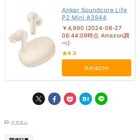
Anker Soundcore Life
P2 Mini A3944
￥4,990 (2024-08-27
06:44:09時点 Amazon調
べ)
4.3
Amazon
-
イヤホン