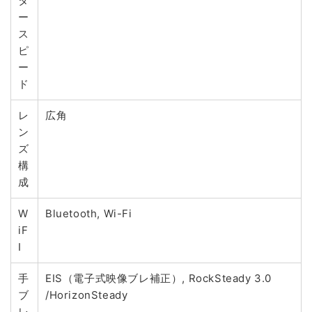
タ
ー
ス
ピ
ー
ド
レ
広角
ン
ズ
構
成
W
Bluetooth, Wi-Fi
iF
I
手
EIS（電子式映像ブレ補正）, RockSteady 3.0
ブ
/HorizonSteady
レ