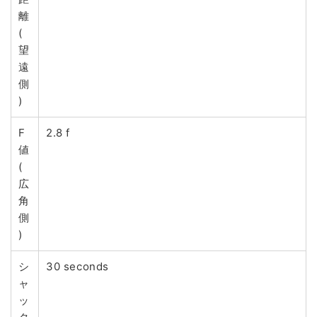
離
(
望
遠
側
)
F
2.8 f
値
(
広
角
側
)
シ
30 seconds
ャ
ッ