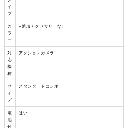
イ
プ
カ
+追加アクセサリーなし
ラ
ー
対
アクションカメラ
応
機
種
サ
スタンダードコンボ
イ
ズ
電
はい
池
付