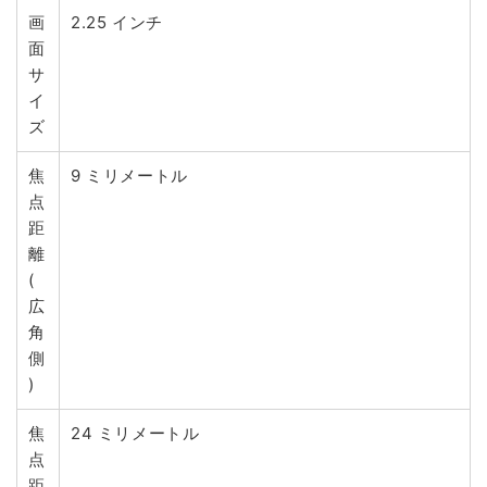
画
2.25 インチ
面
サ
イ
ズ
焦
9 ミリメートル
点
距
離
(
広
角
側
)
焦
24 ミリメートル
点
距