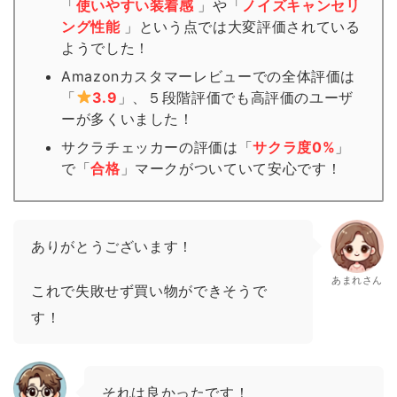
「
使いやすい装着感
」や「
ノイズキャンセリ
ング性能
」という点では大変評価されている
ようでした！
Amazonカスタマーレビューでの全体評価は
「
3.9
」、５段階評価でも高評価のユーザ
ーが多くいました！
サクラチェッカーの評価は「
サクラ度0%
」
で「
合格
」
マーク
がついていて安心です！
ありがとうございます！
あまれさん
これで失敗せず買い物ができそうで
す！
それは良かったです！