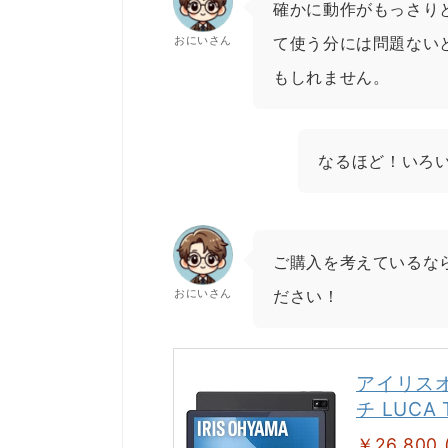
確かに動作がもっさり
おにいさん
て使う分には問題ない
もしれません。
なるほど！いろ
ご購入を考えているなら
おにいさん
ださい！
アイリスオー
チ LUCA 
￥26,800 