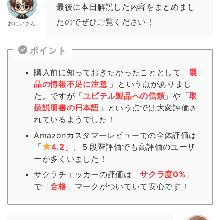
最後に本日解説した内容をまとめまし
たのでぜひご覧ください！
おにいさん
ポイント
購入前に知っておきたかったこととして「
製
品の情報不足に注意
」という点がありまし
た。ですが「
ユピテル製品への信頼
」や「
取
扱説明書の日本語
」という点では大変評価さ
れているようでした！
Amazonカスタマーレビューでの全体評価は
「
4.2
」、５段階評価でも高評価のユーザ
ーが多くいました！
サクラチェッカーの評価は「
サクラ度0%
」
で「
合格
」
マーク
がついていて安心です！