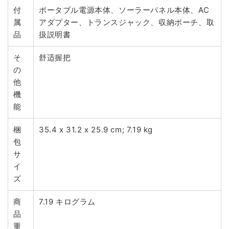
付
ポータブル電源本体、ソーラーパネル本体、AC
属
アダプター、トランスジャック、収納ポーチ、取
品
扱説明書
そ
舒适握把
の
他
機
能
梱
35.4 x 31.2 x 25.9 cm; 7.19 kg
包
サ
イ
ズ
商
7.19 キログラム
品
重