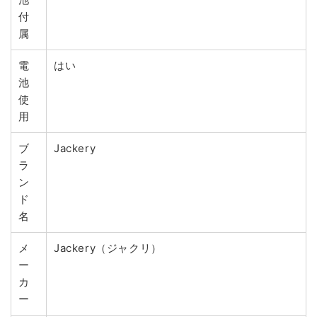
付
属
電
はい
池
使
用
ブ
Jackery
ラ
ン
ド
名
メ
Jackery（ジャクリ）
ー
カ
ー