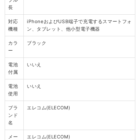
長
対応
iPhoneおよびUSB端子で充電するスマートフォ
機種
ン、タブレット、他小型電子機器
カラ
ブラック
ー
電池
いいえ
付属
電池
いいえ
使用
ブラ
エレコム(ELECOM)
ンド
名
メー
エレコム(ELECOM)