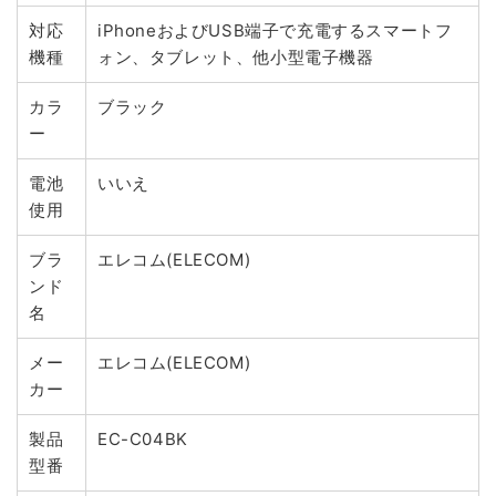
対応
iPhoneおよびUSB端子で充電するスマートフ
機種
ォン、タブレット、他小型電子機器
カラ
ブラック
ー
電池
いいえ
使用
ブラ
エレコム(ELECOM)
ンド
名
メー
エレコム(ELECOM)
カー
製品
EC-C04BK
型番