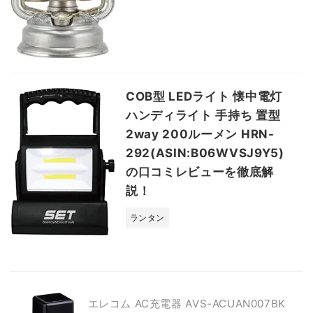
COB型 LEDライト 懐中電灯
ハンディライト 手持ち 置型
2way 200ルーメン HRN-
292(ASIN:B06WVSJ9Y5)
の口コミレビューを徹底解
説！
ランタン
エレコム AC充電器 AVS-ACUAN007BK