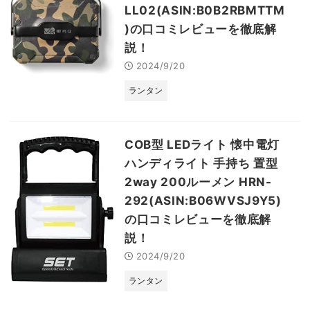
LL02(ASIN:B0B2RBMTTM
)の口コミレビューを徹底解
説！
2024/9/20
ランタン
COB型 LEDライト 懐中電灯
ハンディライト 手持ち 置型
2way 200ルーメン HRN-
292(ASIN:B06WVSJ9Y5)
の口コミレビューを徹底解
説！
2024/9/20
ランタン