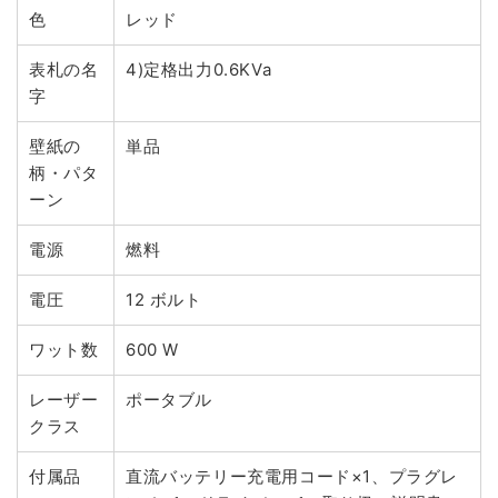
色
レッド
表札の名
4)定格出力0.6KVa
字
壁紙の
単品
柄・パタ
ーン
電源
燃料
電圧
12 ボルト
ワット数
600 W
レーザー
ポータブル
クラス
付属品
直流バッテリー充電用コード×1、プラグレ