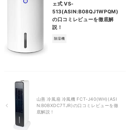
ェ式 VS-
513(ASIN:B08QJ1WPQM)
の口コミレビューを徹底解
説！
除湿機
山善 冷風扇 冷風機 FCT-J40(WH)(ASI
N:B0BXDC7TJR)の口コミレビューを徹
底解説！