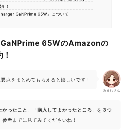
紹介！
harger GaNPrime 65W」について
er GaNPrime 65WのAmazonの
約！
に要点をまとめてもらえると嬉しいです！
あまれさん
たかったこと
」「
購入してよかったところ
」を
３つ
、参考までに見てみてくださいね！